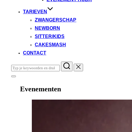
TARIEVEN
ZWANGERSCHAP
NEWBORN
SITTER/KIDS
CAKESMASH
CONTACT
Zoek
naar:
Toggle
zijbalk
Evenementen
&
navigatie