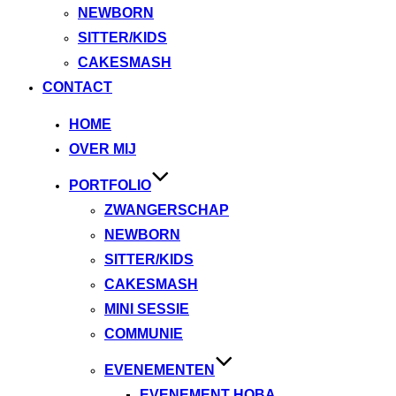
NEWBORN
SITTER/KIDS
CAKESMASH
CONTACT
Ga
HOME
naar
OVER MIJ
de
PORTFOLIO
inhoud
ZWANGERSCHAP
NEWBORN
SITTER/KIDS
CAKESMASH
MINI SESSIE
COMMUNIE
EVENEMENTEN
EVENEMENT HOBA